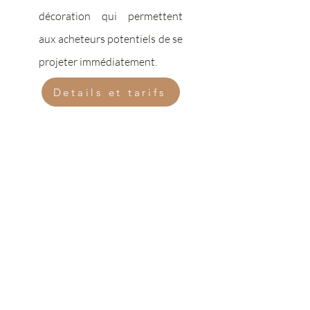
décoration qui permettent
aux acheteurs potentiels de se
projeter immédiatement.
Details et tarifs
Villes d’intervention (liste non-exhaustive) :
Armentières, Bailleul, Bois-Grenier,
Bondues, Capinghem, Comines, Croix,
Deûlémont, Erquinghem-Lys, Frelinghien,
Houplines, La Chapelle d'Armentières, La
Madeleine, Lambersart, Lille, Lompret,
Marcq-en-Barœul, Mouvaux, Nieppe,
Pérenchies, Pont-à-Marcq, Prémesques,
Roncq, Roubaix, Sailly-sur-la-Lys, Saint-
André-lez-Lille, Santes, Sainghin-en-
Mélantois, Sequedin, Tournai, Verlinghem,
Villeneuve-d'Ascq, Wambrechies,
Wasquehal, etc.