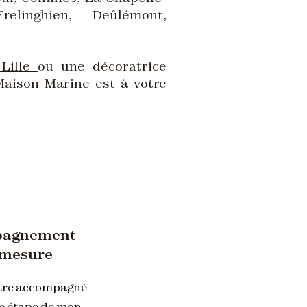
relinghien, Deûlémont,
 Lille
ou une décoratrice
Maison Marine est à votre
pagnement
-mesure
être accompagné
e étape de mon