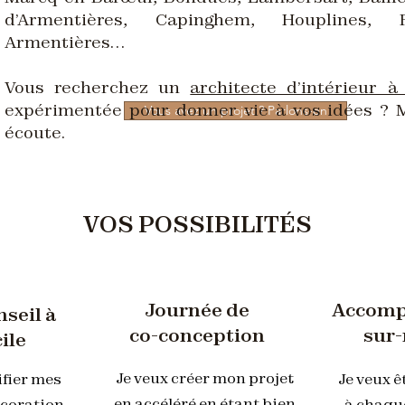
d’Armentières, Capinghem, Houplines, F
Armentières…
Vous recherchez un
architecte d’intérieur à
expérimentée pour donner vie à vos idées ? 
Vous avez un projet ? Parlons-en
écoute.
VOS POSSIBILITÉS
Journée de
Accom
nseil à
co-conception
sur
ile
Je veux créer mon projet
ifier mes
Je veux 
en accéléré en étant bien
écoration
à chaqu