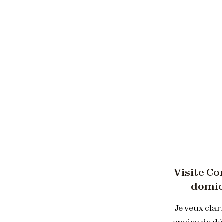
Visite Co
domic
Je veux clar
envies de d