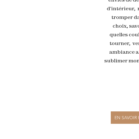
d'intérieur,
tromper d
choix, sav
quelles cou
tourner, ve
ambiance al
sublimer mon 
EN SAVOIR 