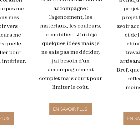
accompagné :
 ne pas me
projet.
l'agencement, les
ans mes
projet 
matériaux, les couleurs,
oir vers
avoir acc
le mobilier... J'ai déjà
leurs me
et de 
quelques idées mais je
rs quelle
chin
ne sais pas me décider,
ler pour
travai
j'ai besoin d'un
intérieur.
artisan
accompagnement
Bref, que
complet mais court pour
réflé
limiter le coût.
moind
EN SAVOIR PLUS
PLUS
EN SA