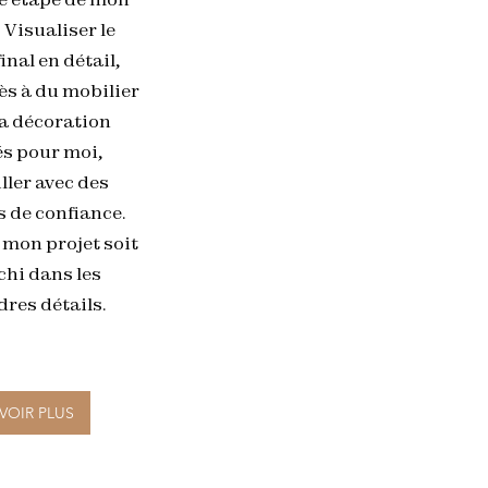
 Visualiser le
final en détail,
ès à du mobilier
la décoration
és pour moi,
ller avec des
s de confiance.
 mon projet soit
chi dans les
res détails.
VOIR PLUS